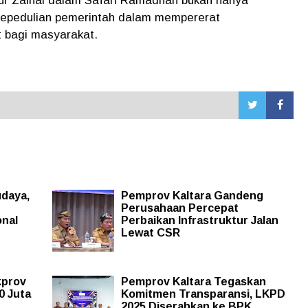
ur Zainal dalam Safari Ramadhan bukan hanya
 kepedulian pemerintah dalam mempererat
 bagi masyarakat.
daya,
Pemprov Kaltara Gandeng
Perusahaan Percepat
onal
Perbaikan Infrastruktur Jalan
Lewat CSR
kprov
Pemprov Kaltara Tegaskan
0 Juta
Komitmen Transparansi, LKPD
2025 Diserahkan ke BPK