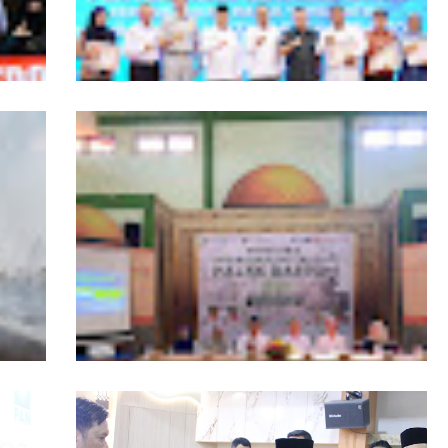
ngers
Pemprov Kalbar Tegaskan Komitmen
isata
Percepat Digitalisasi Pelayanan Publik