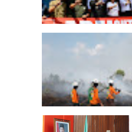
Wabup Sintang Lepas Ekspedisi Arei
Kalbar ke Bukit Raya, Promosikan W
dan Aksi Pelestarian Alam