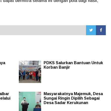
dapat bermitra selama ini dengan pola bagi hasil,"
aya
PDKS Salurkan Bantuan Untuk
Korban Banjir
albar
Masyarakatnya Majemuk, Desa
elalui
Sungai Ringin Dipilih Sebagai
Desa Sadar Kerukunan