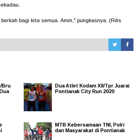
Sekadau.
rkah bagi kita semua. Amin," pungkasnya. (Rilis
1/Bru
Dua Atlet Kodam XII/Tpr Juarai
 Dua
Pontianak City Run 2020
e
MTB Kebersamaan TNI, Polri
i
dan Masyarakat di Pontianak