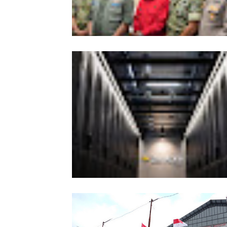
Kesiapsiagaan Total Pemprov Kalba
Hadapi Karhutla