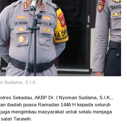
n Sudama, S.I.K.
olres Sekadau, AKBP Dr. I Nyoman Sudama, S.I.K.,
kan ibadah puasa Ramadan 1446 H kepada seluruh
 juga mengimbau masyarakat untuk selalu menjaga
salat Tarawih.