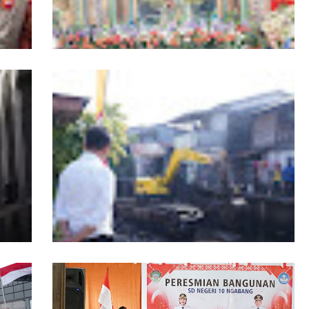
r
19 Kafilah Pontianak Melaju ke Final MTQ
Kalbar ke-34