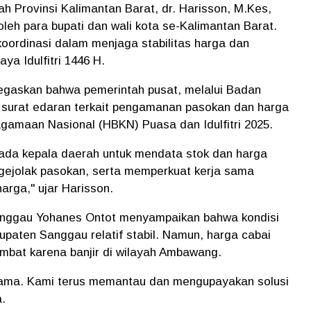
ah Provinsi Kalimantan Barat, dr. Harisson, M.Kes,
oleh para bupati dan wali kota se-Kalimantan Barat.
koordinasi dalam menjaga stabilitas harga dan
a Idulfitri 1446 H.
egaskan bahwa pemerintah pusat, melalui Badan
n surat edaran terkait pengamanan pasokan dan harga
gamaan Nasional (HBKN) Puasa dan Idulfitri 2025.
pada kepala daerah untuk mendata stok dan harga
 gejolak pasokan, serta memperkuat kerja sama
arga," ujar Harisson.
anggau Yohanes Ontot menyampaikan bahwa kondisi
paten Sanggau relatif stabil. Namun, harga cabai
ambat karena banjir di wilayah Ambawang.
ersama. Kami terus memantau dan mengupayakan solusi
.