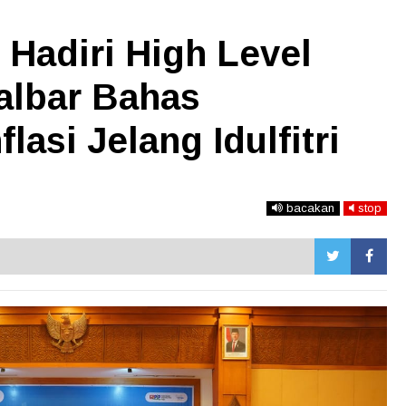
Hadiri High Level
albar Bahas
lasi Jelang Idulfitri
bacakan
stop