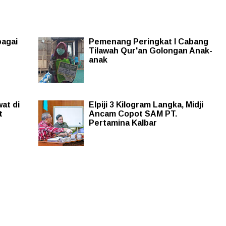
bagai
Pemenang Peringkat I Cabang
Tilawah Qur'an Golongan Anak-
anak
at di
Elpiji 3 Kilogram Langka, Midji
t
Ancam Copot SAM PT.
Pertamina Kalbar