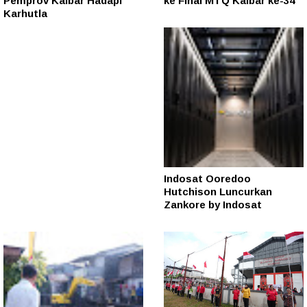
Pemprov Kalbar Hadapi
ke Final MTQ Kalbar ke-34
Karhutla
Indosat Ooredoo
Hutchison Luncurkan
Zankore by Indosat