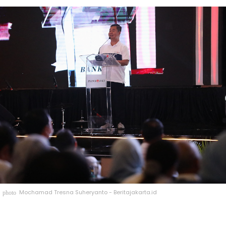
Mochamad Tresna Suheryanto - Beritajakarta.id
photo