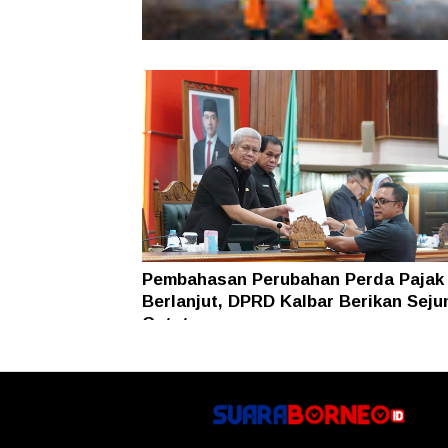
Karhutla Dekati SMKN 1 Sungai Raya
SAR Dit Samapta Polda Kalbar Antip
Api Meluas
Pembahasan Perubahan Perda Pajak
Berlanjut, DPRD Kalbar Berikan Seju
Catatan