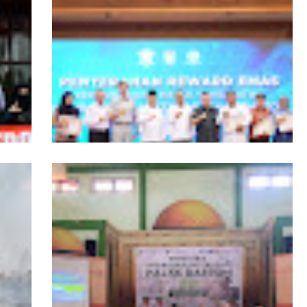
ngers
Pemprov Kalbar Tegaskan Komitmen
isata
Percepat Digitalisasi Pelayanan Publik