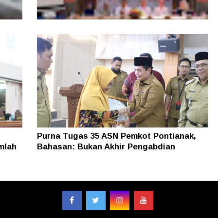
, Tim
Layanan Samsat GOKATAN Diperpanjang
asi
Jadi Tiga Hari
Purna Tugas 35 ASN Pemkot Pontianak,
mlah
Bahasan: Bukan Akhir Pengabdian