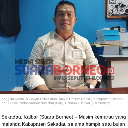
Anggota Komisi III Dewan Perwakilan Rakyat Daerah (DPRD) Kabupaten Sekadau
dari Fraksi Partai Amanat Nasional (PAN), Herman A. Bakar. (Foto:red/sb)
Sekadau, Kalbar (Suara Borneo) – Musim kemarau yang
melanda Kabupaten Sekadau selama hampir satu bulan