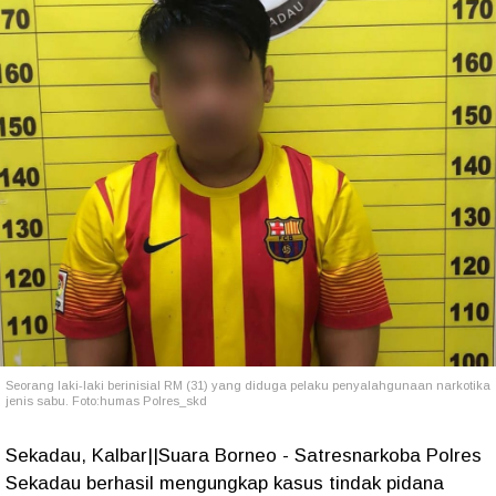
Seorang laki-laki berinisial RM (31) yang diduga pelaku penyalahgunaan narkotika
jenis sabu. Foto:humas Polres_skd
Sekadau, Kalbar||Suara Borneo - Satresnarkoba Polres
Sekadau berhasil mengungkap kasus tindak pidana