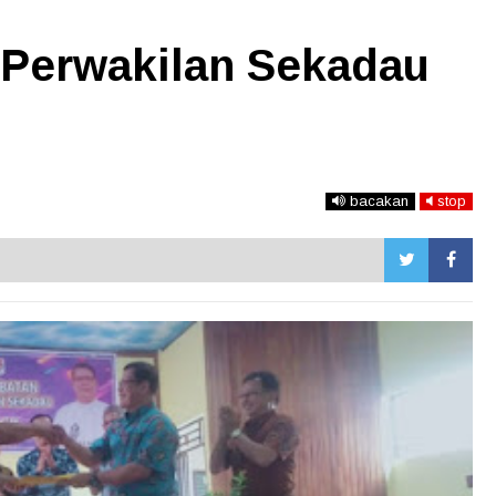
 Perwakilan Sekadau
bacakan
stop