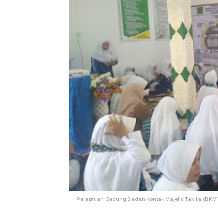
Peresmian Gedung Badan Kontak Majelis Taklim (BKMT)