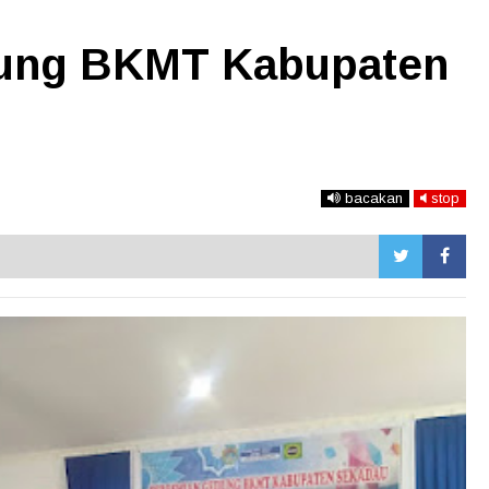
ung BKMT Kabupaten
bacakan
stop