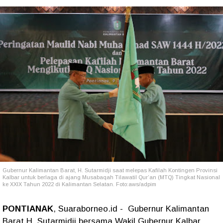
Gubernur Kalimantan Barat, H. Sutarmidji saat melepas Kafilah Kontingen Provinsi
Kalbar untuk berlaga di ajang Musabaqah Tilawatil Qur’an (MTQ) Tingkat Nasional
ke XXIX Tahun 2022 di Kalimantan Selatan. Foto:aws/adpim
PONTIANAK
, Suaraborneo.id - Gubernur Kalimantan
Barat H. Sutarmidji bersama Wakil Gubernur Kalbar,