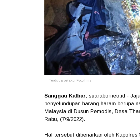
Terduga pelaku. Foto:hms
Sanggau Kalbar
, suaraborneo.id - Ja
penyelundupan barang haram berupa nar
Malaysia di Dusun Pemodis, Desa Tha
Rabu, (7/9/2022).
Hal tersebut dibenarkan oleh Kapolre