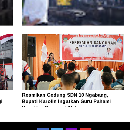
kan
Pemkot Pontianak Tata Parit Tokaya,
Sejumlah Jembatan akan Dibongkar
Resmikan Gedung SDN 10 Ngabang,
gi
Bupati Karolin Ingatkan Guru Pahami
Karakter Generasi Alpha