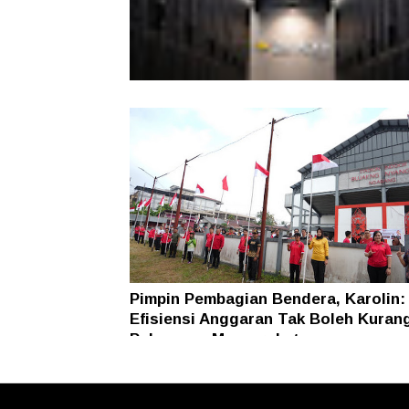
Indosat Ooredoo Hutchison Luncur
Zankore by Indosat
Pimpin Pembagian Bendera, Karolin:
Efisiensi Anggaran Tak Boleh Kuran
Pelayanan Masyarakat