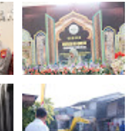
r
19 Kafilah Pontianak Melaju ke Final MTQ
Kalbar ke-34