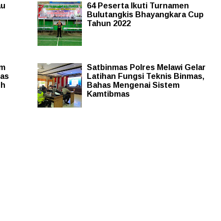
au
64 Peserta Ikuti Turnamen
Bulutangkis Bhayangkara Cup
Tahun 2022
am
Satbinmas Polres Melawi Gelar
uas
Latihan Fungsi Teknis Binmas,
uh
Bahas Mengenai Sistem
Kamtibmas