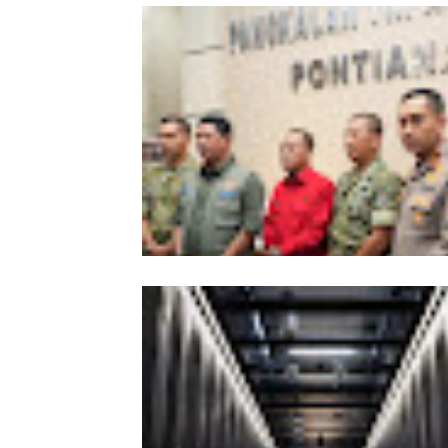
Kesiapsiagaan Total Pemprov Kalba
Hadapi Karhutla