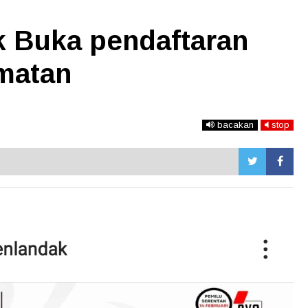
 Buka pendaftaran
matan
bacakan
stop