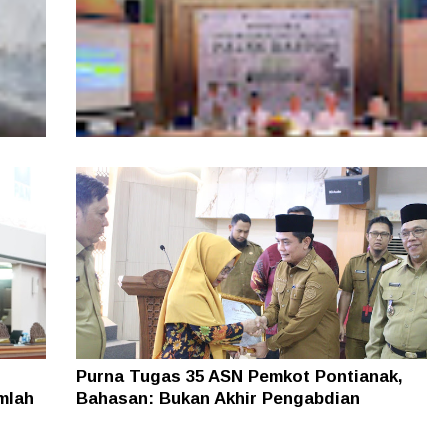
, Tim
Layanan Samsat GOKATAN Diperpanjang
asi
Jadi Tiga Hari
Purna Tugas 35 ASN Pemkot Pontianak,
mlah
Bahasan: Bukan Akhir Pengabdian