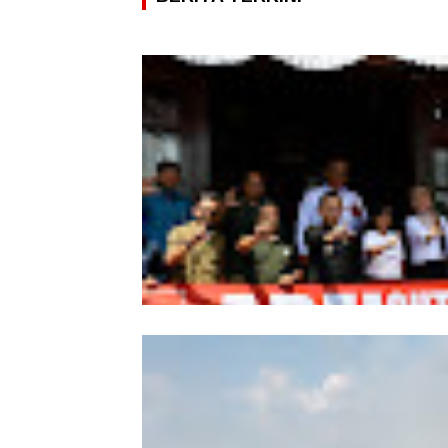
Wabup Sintang Lepas Ekspedisi Arei
Kalbar ke Bukit Raya, Promosikan W