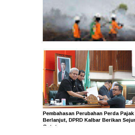
dan Aksi Pelestarian Alam
Karhutla Dekati SMKN 1 Sungai Raya
SAR Dit Samapta Polda Kalbar Antip
Api Meluas
Pembahasan Perubahan Perda Pajak
Berlanjut, DPRD Kalbar Berikan Seju
Catatan