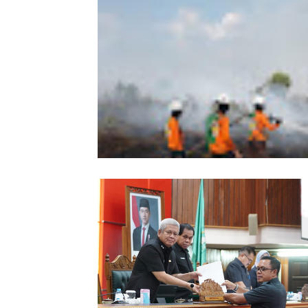
Wabup Sintang Lepas Ekspedisi Arei
Kalbar ke Bukit Raya, Promosikan W
dan Aksi Pelestarian Alam
Karhutla Dekati SMKN 1 Sungai Raya
SAR Dit Samapta Polda Kalbar Antip
Api Meluas