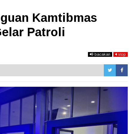
gguan Kamtibmas
elar Patroli
bacakan
stop