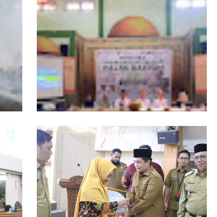
ngers
Pemprov Kalbar Tegaskan Komitmen
isata
Percepat Digitalisasi Pelayanan Publik
, Tim
Layanan Samsat GOKATAN Diperpanjang
asi
Jadi Tiga Hari