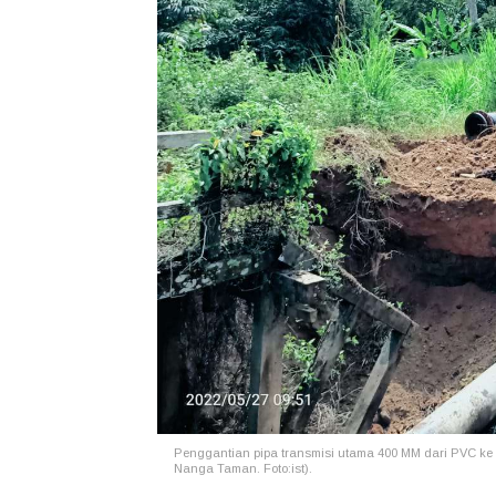
Penggantian pipa transmisi utama 400 MM dari PVC k
Nanga Taman. Foto:ist).