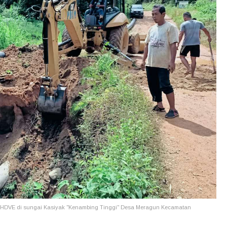
e HDVE di sungai Kasiyak "Kenambing Tinggi" Desa Meragun Kecamatan