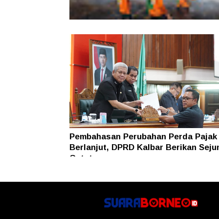
Karhutla Dekati SMKN 1 Sungai Raya
SAR Dit Samapta Polda Kalbar Antip
Api Meluas
Pembahasan Perubahan Perda Pajak
Berlanjut, DPRD Kalbar Berikan Seju
Catatan