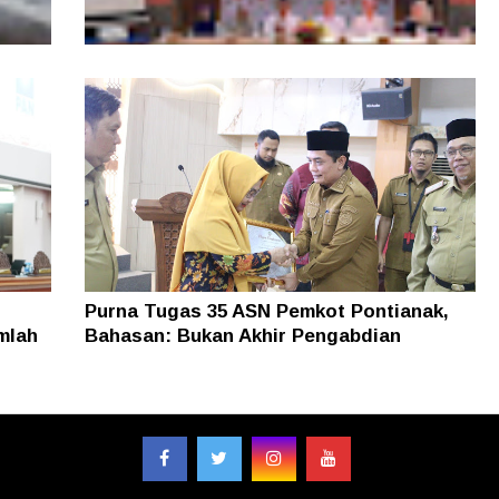
, Tim
Layanan Samsat GOKATAN Diperpanjang
asi
Jadi Tiga Hari
Purna Tugas 35 ASN Pemkot Pontianak,
mlah
Bahasan: Bukan Akhir Pengabdian