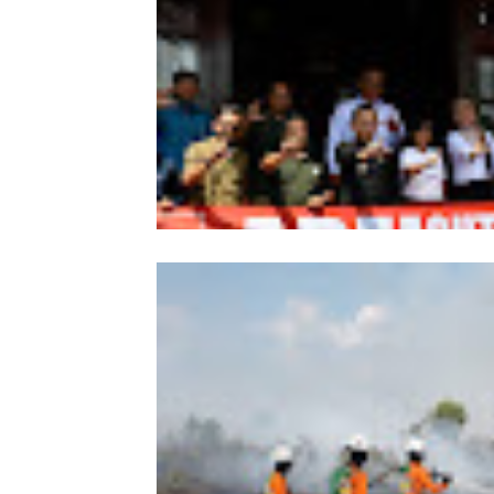
Wabup Sintang Lepas Ekspedisi Arei
Kalbar ke Bukit Raya, Promosikan W
dan Aksi Pelestarian Alam