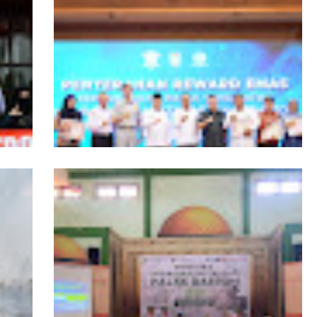
ngers
Pemprov Kalbar Tegaskan Komitmen
isata
Percepat Digitalisasi Pelayanan Publik