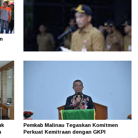
n
Di Tengah Efisiensi Anggaran, Pemprov
Kaltara Pastikan TPP ASN Tetap Dibayar
uk
Pemkab Malinau Tegaskan Komitmen
n
Perkuat Kemitraan dengan GKPI