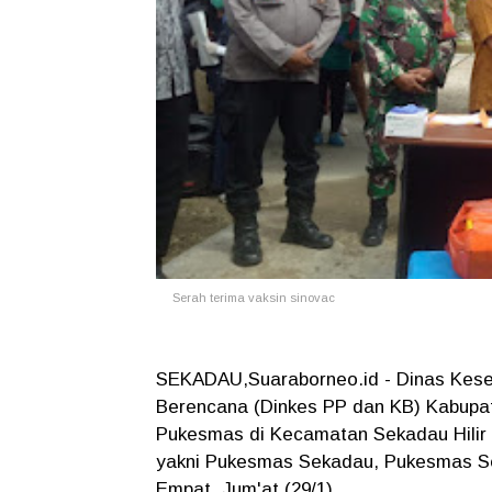
Serah terima vaksin sinovac
SEKADAU,Suaraborneo.id - Dinas Kese
Berencana (Dinkes PP dan KB) Kabupat
Pukesmas di Kecamatan Sekadau Hilir 
yakni Pukesmas Sekadau, Pukesmas S
Empat, Jum'at (29/1).