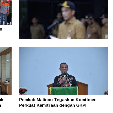
n
Di Tengah Efisiensi Anggaran, Pemprov
Kaltara Pastikan TPP ASN Tetap Dibayar
uk
Pemkab Malinau Tegaskan Komitmen
n
Perkuat Kemitraan dengan GKPI