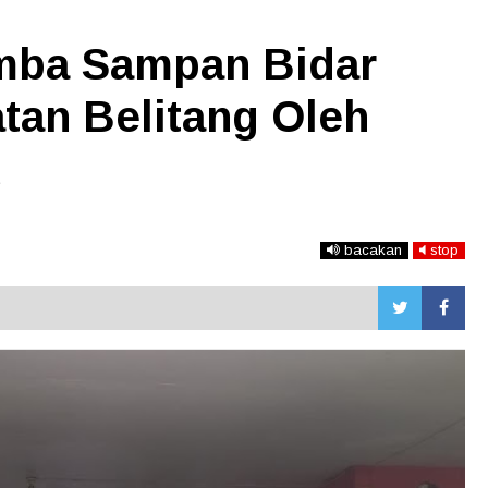
ba Sampan Bidar
tan Belitang Oleh
u
bacakan
stop