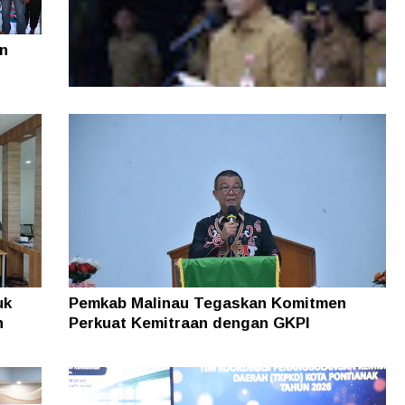
n
Di Tengah Efisiensi Anggaran, Pemprov
Kaltara Pastikan TPP ASN Tetap Dibayar
uk
Pemkab Malinau Tegaskan Komitmen
n
Perkuat Kemitraan dengan GKPI