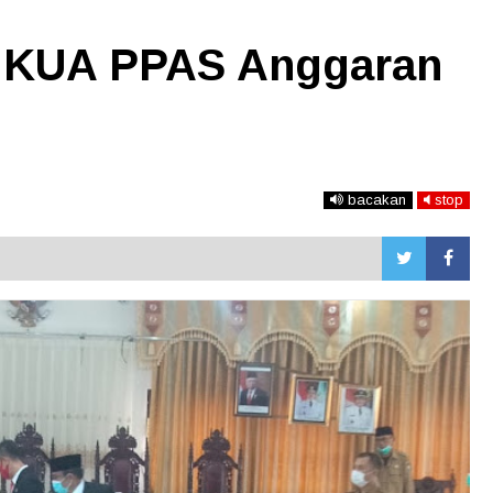
r KUA PPAS Anggaran
bacakan
stop