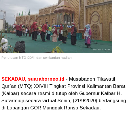
Penutupan MTQ XXVIII dan pembagian hadiah
SEKADAU, suaraborneo.id
- Musabaqoh Tilawatil
Qur’an (MTQ) XXVIII Tingkat Provinsi Kalimantan Barat
(Kalbar) secara resmi ditutup oleh Gubernur Kalbar H.
Sutarmidji secara virtual Senin, (21/9/2020) berlangsung
di Lapangan GOR Mungguk Ransa Sekadau.