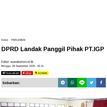
Home
»
PARLEMEN
DPRD Landak Panggil Pihak PT.IGP
Editor:
suaraborneo.id
Minggu, 06 September 2020 - 00.31
bacakan
stop
screen
Sebarkan: