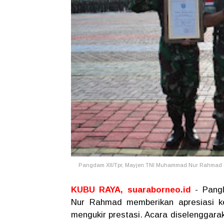
Pangdam XII/Tpr, Mayjen TNI Muhammad Nur Rahmad ber
KUBU RAYA, suaraborneo.id
- Pangl
Nur Rahmad memberikan apresiasi ke
mengukir prestasi. Acara diselenggara