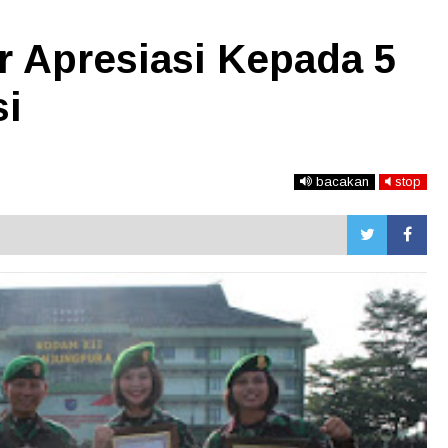
r Apresiasi Kepada 5
si
bacakan
stop