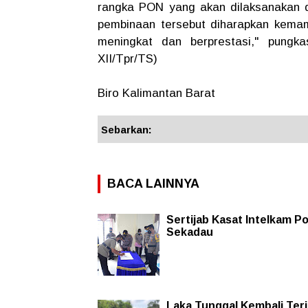
rangka PON yang akan dilaksanakan d
pembinaan tersebut diharapkan kemam
meningkat dan berprestasi," pun
XII/Tpr/TS)
Biro Kalimantan Barat
Sebarkan:
BACA LAINNYA
Sertijab Kasat Intelkam Po
Sekadau
Laka Tunggal Kembali Terj