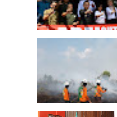
Wabup Sintang Lepas Ekspedisi Arei
Kalbar ke Bukit Raya, Promosikan W
dan Aksi Pelestarian Alam