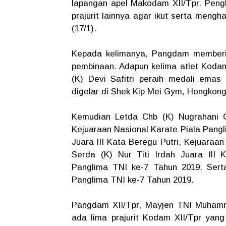
lapangan apel Makodam XII/Tpr. Peng
prajurit lainnya agar ikut serta men
(17/1).
Kepada kelimanya, Pangdam memberi
pembinaan. Adapun kelima atlet Kodam
(K) Devi Safitri peraih medali ema
digelar di Shek Kip Mei Gym, Hongkon
Kemudian Letda Chb (K) Nugrahani Ce
Kejuaraan Nasional Karate Piala Pangl
Juara lII Kata Beregu Putri, Kejuaraa
Serda (K) Nur Titi Irdah Juara IlI 
Panglima TNI ke-7 Tahun 2019. Serta
Panglima TNI ke-7 Tahun 2019.
Pangdam XII/Tpr, Mayjen TNI Muham
ada lima prajurit Kodam XII/Tpr yang