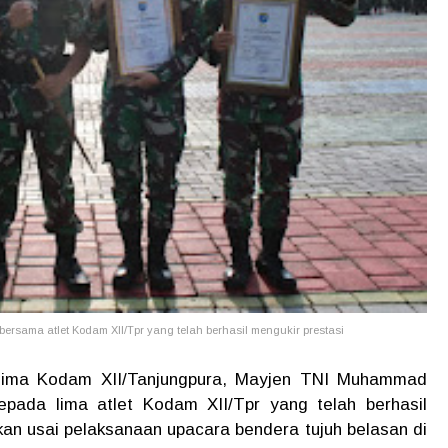
sama atlet Kodam XII/Tpr yang telah berhasil mengukir prestasi
ima Kodam XII/Tanjungpura, Mayjen TNI Muhammad
pada lima atlet Kodam XII/Tpr yang telah berhasil
kan usai pelaksanaan upacara bendera tujuh belasan di