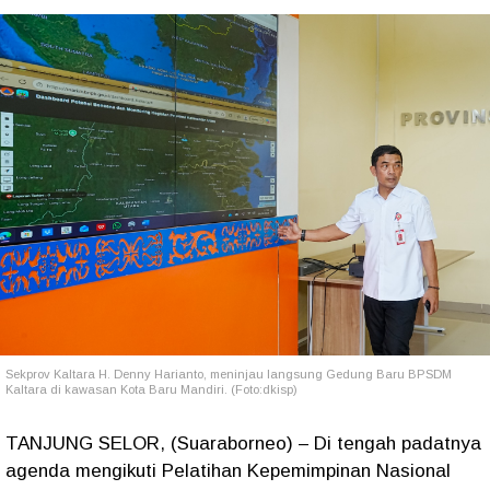
Sekprov Kaltara H. Denny Harianto, meninjau langsung Gedung Baru BPSDM
Kaltara di kawasan Kota Baru Mandiri. (Foto:dkisp)
TANJUNG SELOR, (Suaraborneo) – Di tengah padatnya
agenda mengikuti Pelatihan Kepemimpinan Nasional