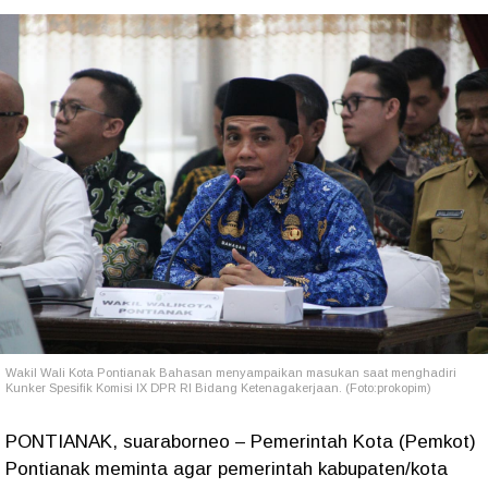
Wakil Wali Kota Pontianak Bahasan menyampaikan masukan saat menghadiri
Kunker Spesifik Komisi IX DPR RI Bidang Ketenagakerjaan. (Foto:prokopim)
PONTIANAK, suaraborneo – Pemerintah Kota (Pemkot)
Pontianak meminta agar pemerintah kabupaten/kota