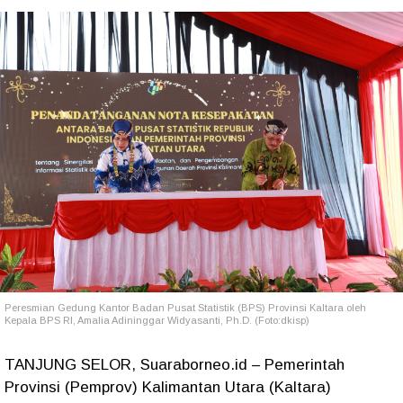
Peresmian
Gedung Kantor Badan Pusat Statistik (BPS) Provinsi Kaltara oleh
Kepala BPS RI, Amalia Adininggar Widyasanti, Ph.D. (Foto:dkisp)
TANJUNG SELOR, Suaraborneo.id – Pemerintah
Provinsi (Pemprov) Kalimantan Utara (Kaltara)