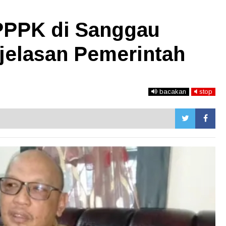
PPPK di Sanggau
njelasan Pemerintah
bacakan
stop