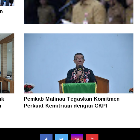
n
Di Tengah Efisiensi Anggaran, Pemprov
Kaltara Pastikan TPP ASN Tetap Dibayar
uk
Pemkab Malinau Tegaskan Komitmen
n
Perkuat Kemitraan dengan GKPI