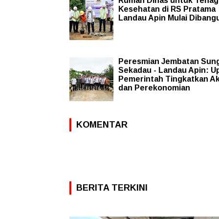
Rumah Dinas untuk Tenag
Kesehatan di RS Pratama
Landau Apin Mulai Dibang
Peresmian Jembatan Sung
Sekadau - Landau Apin: U
Pemerintah Tingkatkan A
dan Perekonomian
KOMENTAR
BERITA TERKINI