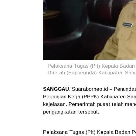
Pelaksana Tugas (Plt) Kepala Badan
Daerah (Bapperinda) Kabupaten Sang
SANGGAU
, Suaraborneo.id – Penund
Perjanjian Kerja (PPPK) Kabupaten Sa
kejelasan. Pemerintah pusat telah mene
pengangkatan tersebut.
Pelaksana Tugas (Plt) Kepala Badan 