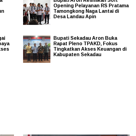
a
Bupati Aron Resmikan Soft
Opening Pelayanan RS Pratama
un
Tamongkong Naga Lantai di
Desa Landau Apin
ai
Bupati Sekadau Aron Buka
paya
Rapat Pleno TPAKD, Fokus
kses
Tingkatkan Akses Keuangan di
Kabupaten Sekadau