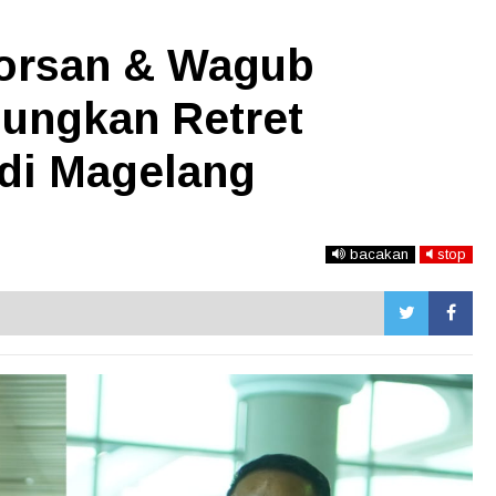
orsan & Wagub
ungkan Retret
di Magelang
bacakan
stop