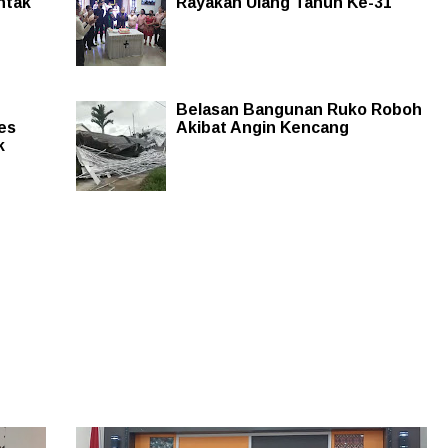
ntak
Rayakan Ulang Tahun Ke-31
Belasan Bangunan Ruko Roboh
es
Akibat Angin Kencang
k