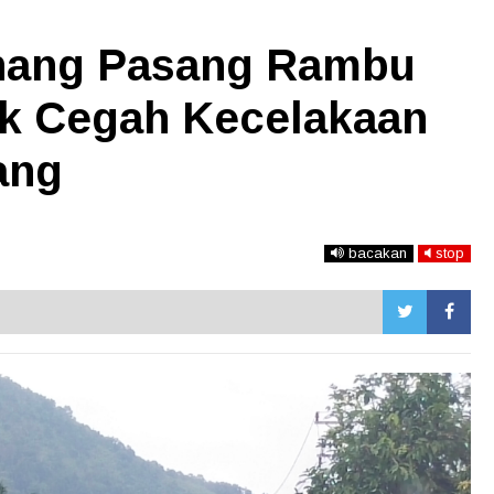
nang Pasang Rambu
k Cegah Kecelakaan
ang
bacakan
stop