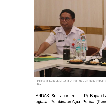
Pj Bupati Landak Dr Gutmen Nainggolan menyampaikan
Kom)
LANDAK, Suaraborneo.id – Pj. Bupati
kegiatan Pembinaan Agen Perisai (Pen