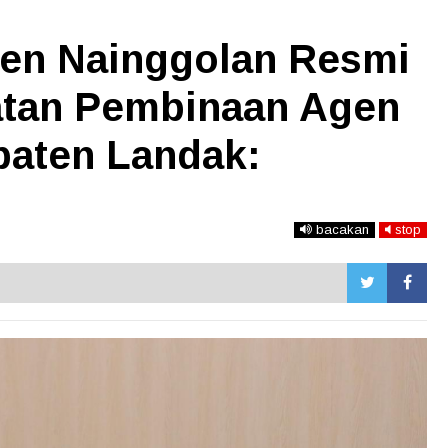
men Nainggolan Resmi
tan Pembinaan Agen
paten Landak:
bacakan
stop