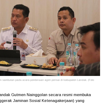
 sambutan pada acara pembinaan agen perisai di kabupaten Landak. (Foto
 Landak Gutmen Nainggolan secara resmi membuka
ggerak Jaminan Sosial Ketenagakerjaan) yang