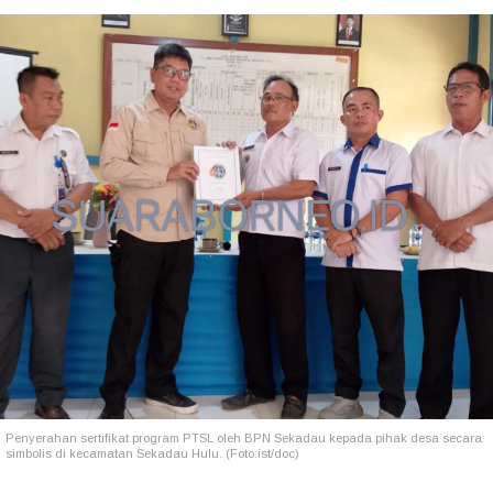
Penyerahan sertifikat program PTSL oleh BPN Sekadau kepada pihak desa secara
simbolis di kecamatan Sekadau Hulu. (Foto:ist/doc)