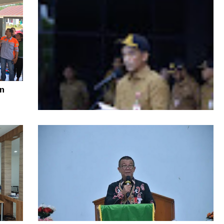
n
Di Tengah Efisiensi Anggaran, Pemprov
Kaltara Pastikan TPP ASN Tetap Dibayar