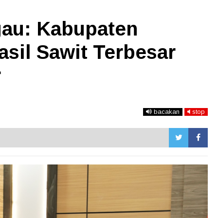
gau: Kabupaten
sil Sawit Terbesar
r
bacakan
stop