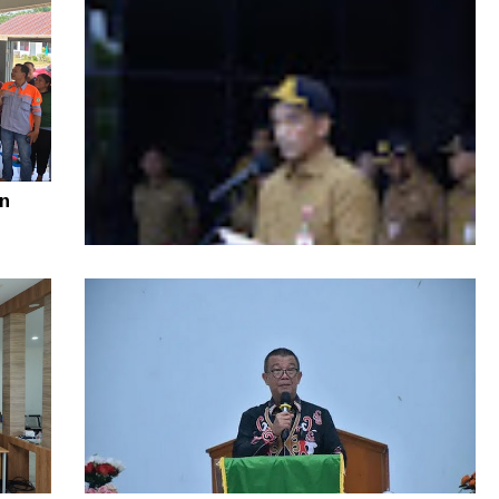
n
Di Tengah Efisiensi Anggaran, Pemprov
Kaltara Pastikan TPP ASN Tetap Dibayar