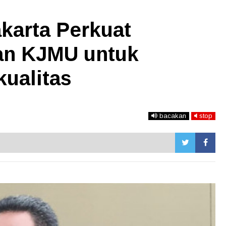
karta Perkuat
an KJMU untuk
ualitas
bacakan
stop