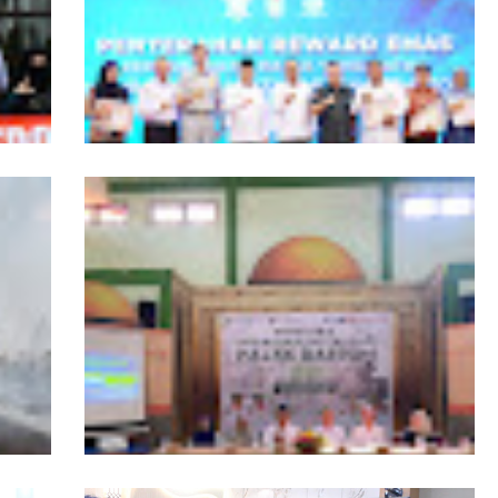
ngers
Pemprov Kalbar Tegaskan Komitmen
isata
Percepat Digitalisasi Pelayanan Publik