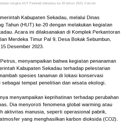
dalam rangka HUT Pemkab Sekadau ke-20 tahun 2023. Foto:dn
merintah Kabupaten Sekadau, melalui Dinas
ng Tahun (HUT) ke-20 dengan melakukan kegiatan
dau. Acara ini dilaksanakan di Komplek Perkantoran
alan Merdeka Timur Pal 9, Desa Bokak Sebumbun,
 15 Desember 2023.
g Petrus, menyampaikan bahwa kegiatan penanaman
erintah Kabupaten Sekadau terhadap pelestarian
enambah spesies tanaman di lokasi konservasi
 sebagai tempat penelitian dan wisata ekologi.
nnya menyampaikan keprihatinan terhadap perubahan
nas. Dia menyoroti fenomena global warming atau
aktivitas manusia, seperti operasional pabrik,
 atmosfer yang menghasilkan karbon dioksida (CO2).