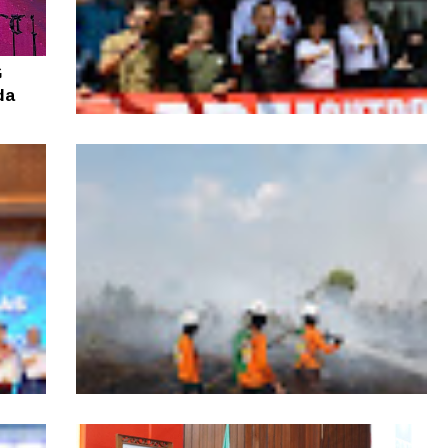
G
da
Wabup Sintang Lepas Ekspedisi Areingers
Kalbar ke Bukit Raya, Promosikan Wisata
dan Aksi Pelestarian Alam