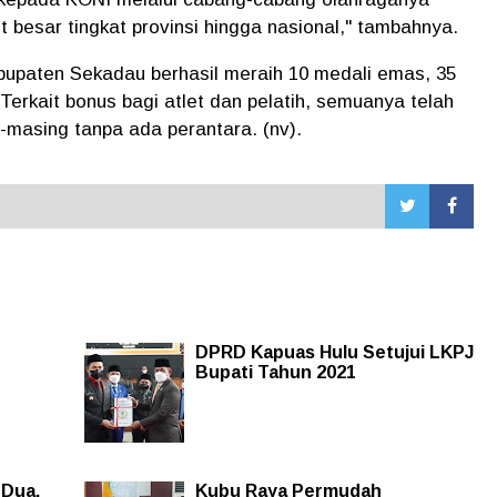
 besar tingkat provinsi hingga nasional," tambahnya.
abupaten Sekadau berhasil meraih 10 medali emas, 35
Terkait bonus bagi atlet dan pelatih, semuanya telah
g-masing tanpa ada perantara. (nv).
DPRD Kapuas Hulu Setujui LKPJ
Bupati Tahun 2021
 Dua,
Kubu Raya Permudah