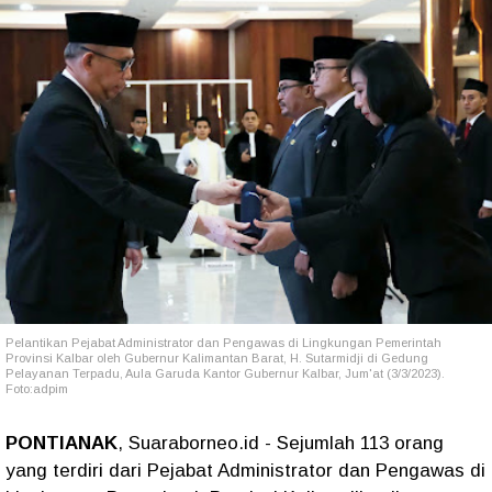
Pelantikan Pejabat Administrator dan Pengawas di Lingkungan Pemerintah
Provinsi Kalbar oleh Gubernur Kalimantan Barat, H. Sutarmidji di Gedung
Pelayanan Terpadu, Aula Garuda Kantor Gubernur Kalbar, Jum'at (3/3/2023).
Foto:adpim
PONTIANAK
, Suaraborneo.id - Sejumlah 113 orang
yang terdiri dari Pejabat Administrator dan Pengawas di