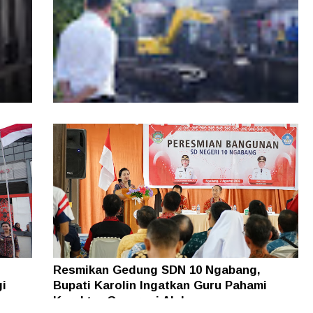
Kalbar ke-34
kan
Pemkot Pontianak Tata Parit Tokaya,
Sejumlah Jembatan akan Dibongkar
Resmikan Gedung SDN 10 Ngabang,
gi
Bupati Karolin Ingatkan Guru Pahami
Karakter Generasi Alpha