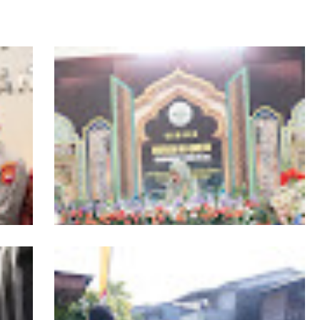
r
19 Kafilah Pontianak Melaju ke Final MTQ