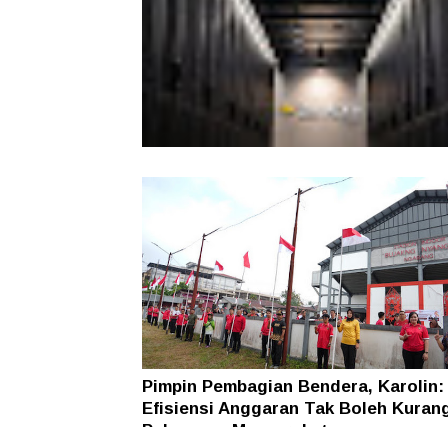
Hadapi Karhutla
Indosat Ooredoo Hutchison Luncur
Zankore by Indosat
Pimpin Pembagian Bendera, Karolin:
Efisiensi Anggaran Tak Boleh Kuran
Pelayanan Masyarakat