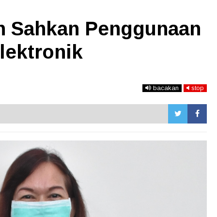
h Sahkan Penggunaan
lektronik
bacakan
stop