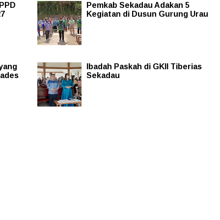
LPPD
Pemkab Sekadau Adakan 5
27
Kegiatan di Dusun Gurung Urau
 yang
Ibadah Paskah di GKII Tiberias
Kades
Sekadau