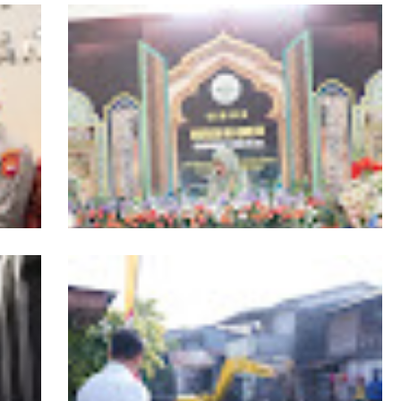
r
19 Kafilah Pontianak Melaju ke Final MTQ
Kalbar ke-34