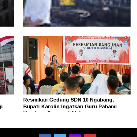
kan
Pemkot Pontianak Tata Parit Tokaya,
Sejumlah Jembatan akan Dibongkar
Resmikan Gedung SDN 10 Ngabang,
gi
Bupati Karolin Ingatkan Guru Pahami
Karakter Generasi Alpha