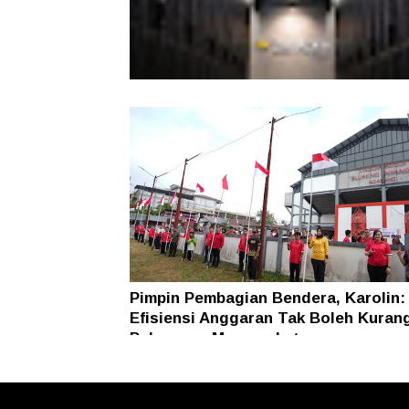
Indosat Ooredoo Hutchison Luncur
Zankore by Indosat
Pimpin Pembagian Bendera, Karolin:
Efisiensi Anggaran Tak Boleh Kuran
Pelayanan Masyarakat