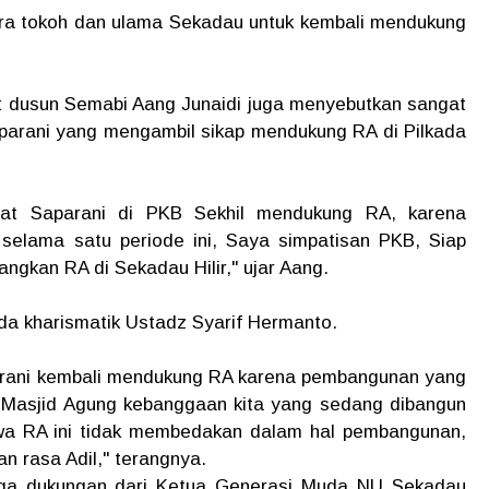
para tokoh dan ulama Sekadau untuk kembali mendukung
.
 dusun Semabi Aang Junaidi juga menyebutkan sangat
parani yang mengambil sikap mendukung RA di Pilkada
bat Saparani di PKB Sekhil mendukung RA, karena
selama satu periode ini, Saya simpatisan PKB, Siap
gkan RA di Sekadau Hilir," ujar Aang.
da kharismatik Ustadz Syarif Hermanto.
parani kembali mendukung RA karena pembangunan yang
i Masjid Agung kebanggaan kita yang sedang dibangun
hwa RA ini tidak membedakan dalam hal pembangunan,
n rasa Adil," terangnya.
uga dukungan dari Ketua Generasi Muda NU Sekadau