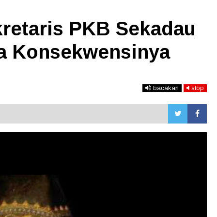
retaris PKB Sekadau
ima Konsekwensinya
bacakan
stop