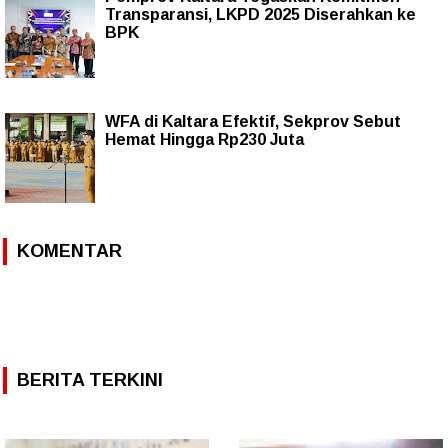
Transparansi, LKPD 2025 Diserahkan ke
BPK
WFA di Kaltara Efektif, Sekprov Sebut
Hemat Hingga Rp230 Juta
KOMENTAR
BERITA TERKINI