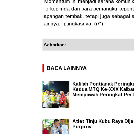
“Momentum ini menjadi sarana komunik
Forkopimda dan para pemangku kepenti
lapangan tembak, tetapi juga sebagai 
lainnya,” pungkasnya. (r/*)
Sebarkan:
BACA LAINNYA
Kafilah Pontianak Peringk
Kedua MTQ Ke-XXX Kalbar
Mempawah Peringkat Per
Atlet Tinju Kubu Raya Dije
Porprov