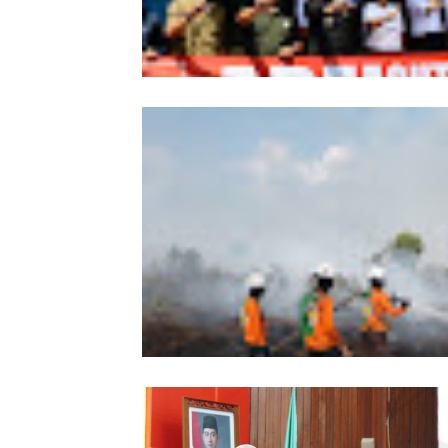
Wabup Sintang Lepas Ekspedisi Arei
Kalbar ke Bukit Raya, Promosikan W
dan Aksi Pelestarian Alam