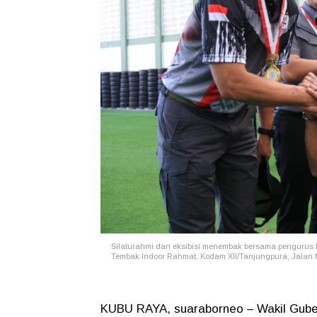
Silaturahmi dan eksibisi menembak bersama pengurus
Tembak Indoor Rahmat, Kodam XII/Tanjungpura, Jalan 
KUBU RAYA, suaraborneo – Wakil Gubern