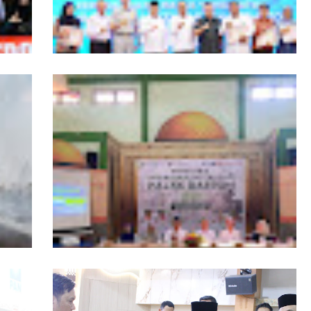
ngers
Pemprov Kalbar Tegaskan Komitmen
isata
Percepat Digitalisasi Pelayanan Publik