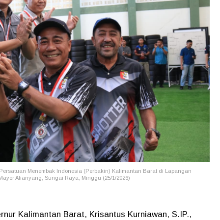
 Persatuan Menembak Indonesia (Perbakin) Kalimantan Barat di Lapangan
Mayor Alianyang, Sungai Raya, Minggu (25/1/2026)
ur Kalimantan Barat, Krisantus Kurniawan, S.IP.,