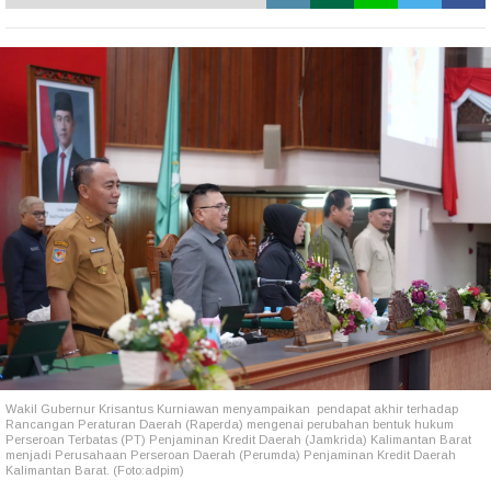
Wakil Gubernur Krisantus Kurniawan menyampaikan pendapat akhir terhadap
Rancangan Peraturan Daerah (Raperda) mengenai perubahan bentuk hukum
Perseroan Terbatas (PT) Penjaminan Kredit Daerah (Jamkrida) Kalimantan Barat
menjadi Perusahaan Perseroan Daerah (Perumda) Penjaminan Kredit Daerah
Kalimantan Barat. (Foto:adpim)