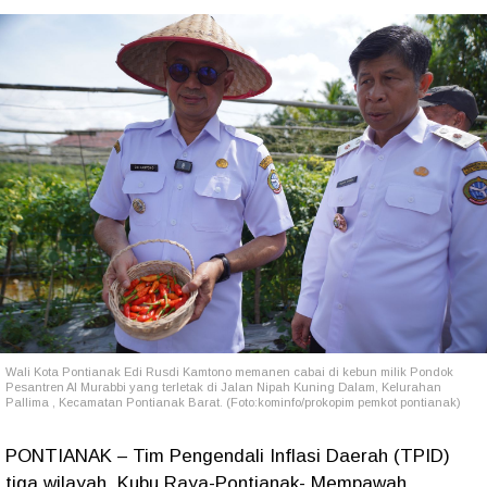
Wali Kota Pontianak Edi Rusdi Kamtono memanen cabai di kebun milik Pondok
Pesantren Al Murabbi yang terletak di Jalan Nipah Kuning Dalam, Kelurahan
Pallima , Kecamatan Pontianak Barat. (Foto:
kominfo/prokopim pemkot pontianak)
PONTIANAK – Tim Pengendali Inflasi Daerah (TPID)
tiga wilayah, Kubu Raya-Pontianak- Mempawah