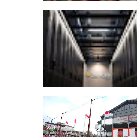
Kesiapsiagaan Total Pemprov Kalba
Hadapi Karhutla
Indosat Ooredoo Hutchison Luncur
Zankore by Indosat