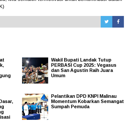
K)
at
Wakil Bupati Landak Tutup
k,
PERBASI Cup 2025: Vegasus
dan San Agustin Raih Juara
ggung
Umum
Pelantikan DPD KNPI Malinau
Dasar,
Momentum Kobarkan Semangat
ng
Sumpah Pemuda
ng
isasi