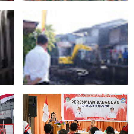
r
19 Kafilah Pontianak Melaju ke Final MTQ
Kalbar ke-34
kan
Pemkot Pontianak Tata Parit Tokaya,
Sejumlah Jembatan akan Dibongkar