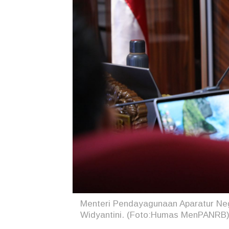
Menteri Pendayagunaan Aparatur Neg
Widyantini. (Foto:Humas MenPANRB)