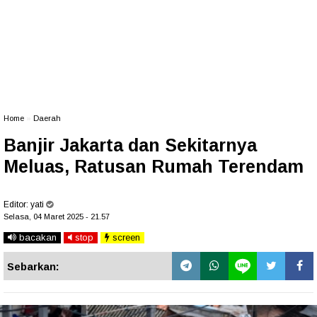
Home
»
Daerah
Banjir Jakarta dan Sekitarnya
Meluas, Ratusan Rumah Terendam
Editor:
yati
Selasa, 04 Maret 2025 - 21.57
bacakan
stop
screen
Sebarkan: