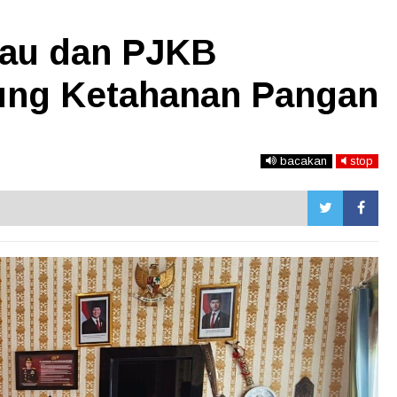
dau dan PJKB
ung Ketahanan Pangan
bacakan
stop