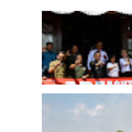
Wabup Sintang Lepas Ekspedisi Arei
Kalbar ke Bukit Raya, Promosikan W