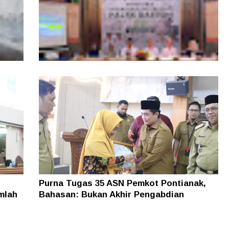
, Tim
Layanan Samsat GOKATAN Diperpanjang
asi
Jadi Tiga Hari
Purna Tugas 35 ASN Pemkot Pontianak,
mlah
Bahasan: Bukan Akhir Pengabdian