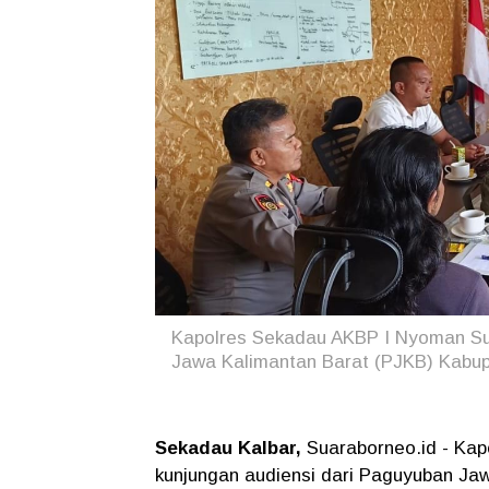
Kapolres Sekadau AKBP I Nyoman Su
Jawa Kalimantan Barat (PJKB) Kabu
Sekadau Kalbar,
Suaraborneo.id - Ka
kunjungan audiensi dari Paguyuban Ja