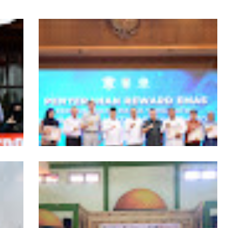
ngers
Pemprov Kalbar Tegaskan Komitmen
isata
Percepat Digitalisasi Pelayanan Publik