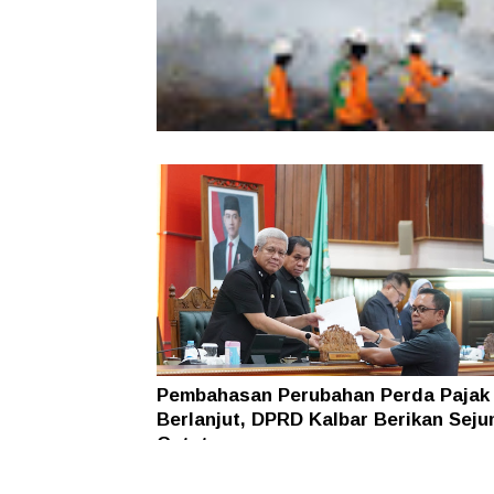
dan Aksi Pelestarian Alam
Karhutla Dekati SMKN 1 Sungai Raya
SAR Dit Samapta Polda Kalbar Antip
Api Meluas
Pembahasan Perubahan Perda Pajak
Berlanjut, DPRD Kalbar Berikan Seju
Catatan