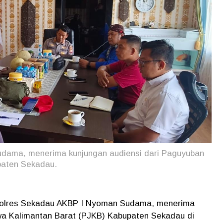
dama, menerima kunjungan audiensi dari Paguyuban
paten Sekadau.
polres Sekadau AKBP I Nyoman Sudama, menerima
wa Kalimantan Barat (PJKB) Kabupaten Sekadau di