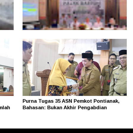
, Tim
Layanan Samsat GOKATAN Diperpanjang
asi
Jadi Tiga Hari
Purna Tugas 35 ASN Pemkot Pontianak,
mlah
Bahasan: Bukan Akhir Pengabdian