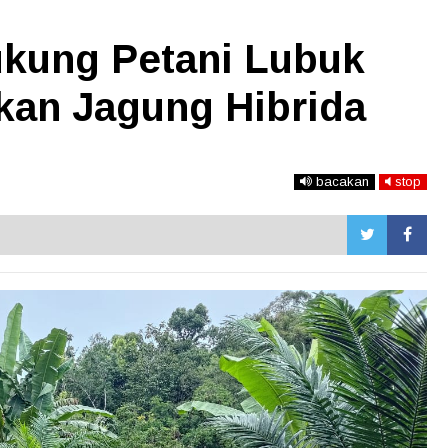
ukung Petani Lubuk
an Jagung Hibrida
bacakan
stop