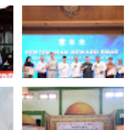
ngers
Pemprov Kalbar Tegaskan Komitmen
isata
Percepat Digitalisasi Pelayanan Publik