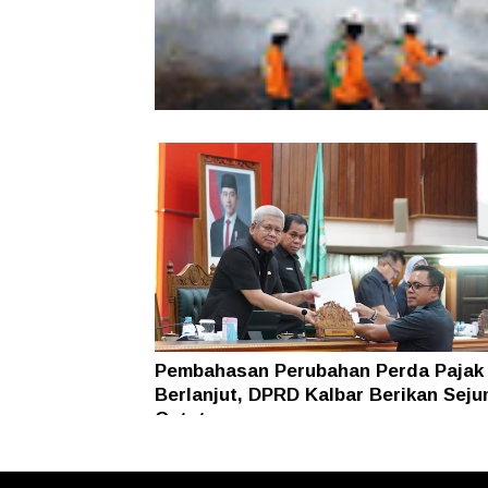
Karhutla Dekati SMKN 1 Sungai Raya
SAR Dit Samapta Polda Kalbar Antip
Api Meluas
Pembahasan Perubahan Perda Pajak
Berlanjut, DPRD Kalbar Berikan Seju
Catatan