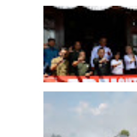
Wabup Sintang Lepas Ekspedisi Arei
Kalbar ke Bukit Raya, Promosikan W
dan Aksi Pelestarian Alam